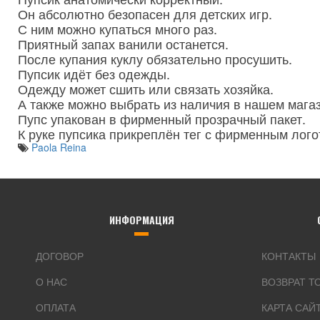
Он абсолютно безопасен для детских игр.
С ним можно купаться много раз.
Приятный запах ванили останется.
После купания куклу обязательно просушить.
Пупсик идёт без одежды.
Одежду может сшить или связать хозяйка.
А также можно выбрать из наличия в нашем магаз
Пупс упакован в фирменный прозрачный пакет.
К руке пупсика прикреплён тег с фирменным лого
Paola Reina
ИНФОРМАЦИЯ
ДОГОВОР
КОНТАКТЫ
О НАС
ВОЗВРАТ Т
ОПЛАТА
КАРТА САЙ